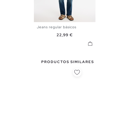
Jeans regular básicos
36
38
40
42
44
46
Precio
22,99 €
48
PRODUCTOS SIMILARES