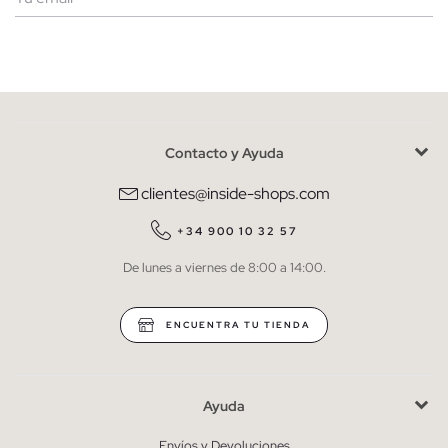
Mujer
Hombre
Contacto y Ayuda
He leído y entiendo la
política de privacidad
y acepto recibir
comunicaciones comerciales personalizadas de Inside.
clientes@inside-shops.com
QUIERO SUSCRIBIRME
+34 900 10 32 57
De lunes a viernes de 8:00 a 14:00.
* Puedes cancelar la suscripción en cualquier momento.
ENCUENTRA TU TIENDA
Ayuda
Envíos y Devoluciones