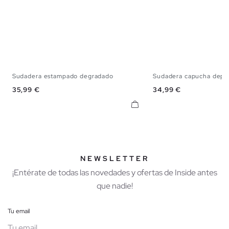
Sudadera estampado degradado
Sudadera capucha depor
XS
S
M
L
XL
XS
S
M
Precio
Precio
35,99 €
34,99 €
NEWSLETTER
¡Entérate de todas las novedades y ofertas de Inside antes
que nadie!
Tu email