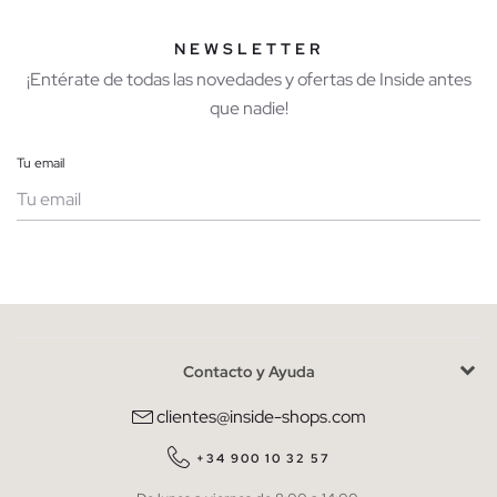
NEWSLETTER
¡Entérate de todas las novedades y ofertas de Inside antes
que nadie!
Tu email
Mujer
Hombre
Contacto y Ayuda
He leído y entiendo la
política de privacidad
y acepto recibir
comunicaciones comerciales personalizadas de Inside.
clientes@inside-shops.com
QUIERO SUSCRIBIRME
+34 900 10 32 57