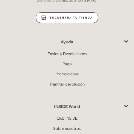
De lunes a viernes de 8:00 a 14:00.
* Puedes cancelar la suscripción en cualquier momento.
ENCUENTRA TU TIENDA
Ayuda
Envíos y Devoluciones
Pago
Promociones
Tramitar devolución
INSIDE World
Club INSIDE
Sobre nosotros