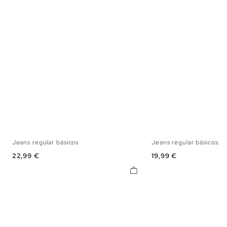
Jeans regular básicos
Jeans regular básicos...
36
38
40
42
44
46
48
36
38
40
42
Precio
Precio
22,99 €
19,99 €