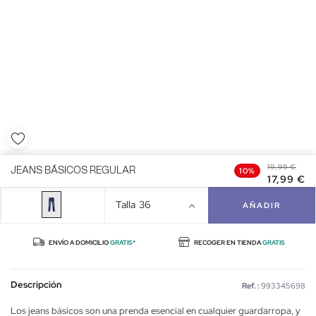
19,99 €
JEANS BÁSICOS REGULAR
10%
19,99 €
17,99 €
JEANS BÁSICOS REGULAR
10%
17,99 €
Talla
36
AÑADIR
ENVÍO A DOMICILIO
GRATIS*
RECOGER EN TIENDA
GRATIS
Descripción
Ref. :
993345698
Los jeans básicos son una prenda esencial en cualquier guardarropa, y