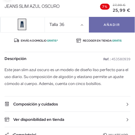
27,99 €
JEANS SLIM AZUL OSCURO
7%
25,99 €
Talla
36
AÑADIR
ENVÍO A DOMICILIO
GRATIS*
RECOGER EN TIENDA
GRATIS
Descripción
Ref. :
453580939
Este jean slim azul oscuro es un modelo de diseño liso perfecto para el
uso diario. Su composición de algodón y elastano permite un ajuste
cómodo al cuerpo. Además, cuenta con cinco bolsillos.
Composición y cuidados
Ver disponibilidad en tienda
¡Compártelo!