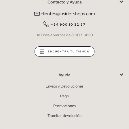
Contacto y Ayuda
He leído y entiendo la
política de privacidad
y acepto recibir
comunicaciones comerciales personalizadas de Inside.
clientes@inside-shops.com
QUIERO SUSCRIBIRME
+34 900 10 32 57
De lunes a viernes de 8:00 a 14:00.
* Puedes cancelar la suscripción en cualquier momento.
ENCUENTRA TU TIENDA
Ayuda
Envíos y Devoluciones
Pago
Promociones
Tramitar devolución