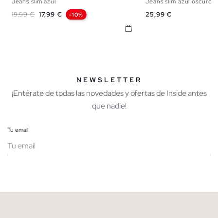
Jeans slim azul
Jeans slim azul oscuro...
36
38
40
42
44
46
48
36
38
40
42
Precio base
Precio
Precio
19,99 €
17,99 €
25,99 €
-10%
NEWSLETTER
¡Entérate de todas las novedades y ofertas de Inside antes
que nadie!
Tu email
Mujer
Hombre