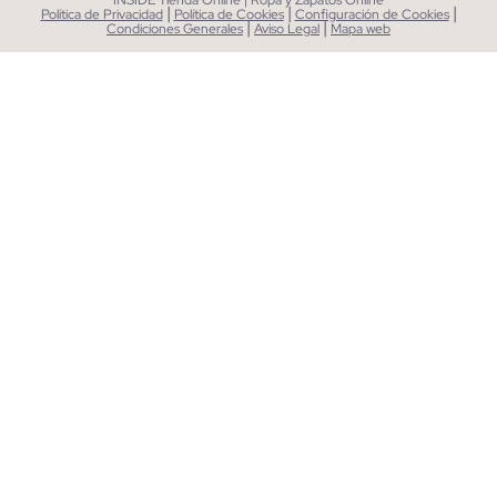
INSIDE Tienda Online | Ropa y Zapatos Online
|
|
|
Política de Privacidad
Política de Cookies
Configuración de Cookies
|
|
Condiciones Generales
Aviso Legal
Mapa web