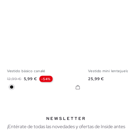
Vestido básico canalé
Vestido mini lentejuelas.
XS
S
M
L
XS
S
M
Precio base
Precio
Precio
12,99 €
5,99 €
25,99 €
-54%
Negro
NEWSLETTER
¡Entérate de todas las novedades y ofertas de Inside antes