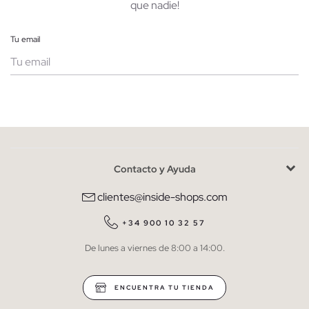
que nadie!
Tu email
Mujer
Hombre
Contacto y Ayuda
He leído y entiendo la
política de privacidad
y acepto recibir
comunicaciones comerciales personalizadas de Inside.
clientes@inside-shops.com
QUIERO SUSCRIBIRME
+34 900 10 32 57
De lunes a viernes de 8:00 a 14:00.
* Puedes cancelar la suscripción en cualquier momento.
ENCUENTRA TU TIENDA