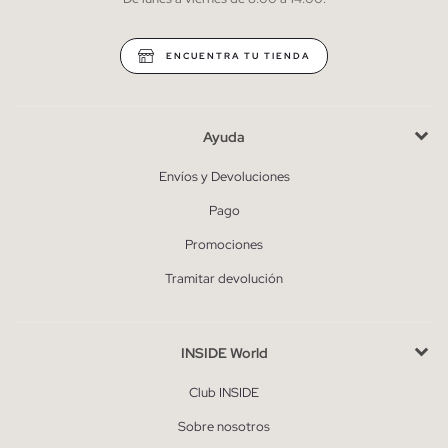
* Puedes cancelar la suscripción en cualquier momento.
ENCUENTRA TU TIENDA
Ayuda
Envíos y Devoluciones
Pago
Promociones
Tramitar devolución
INSIDE World
Club INSIDE
Sobre nosotros