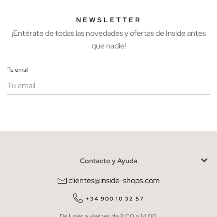
NEWSLETTER
¡Entérate de todas las novedades y ofertas de Inside antes
que nadie!
Tu email
Mujer
Hombre
Contacto y Ayuda
He leído y entiendo la
política de privacidad
y acepto recibir
comunicaciones comerciales personalizadas de Inside.
clientes@inside-shops.com
QUIERO SUSCRIBIRME
+34 900 10 32 57
De lunes a viernes de 8:00 a 14:00.