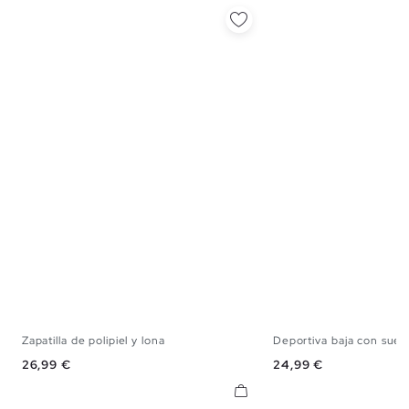
Zapatilla de polipiel y lona
Deportiva baja con suel
40
41
42
43
44
45
40
41
42
43
Precio
Precio
26,99 €
24,99 €