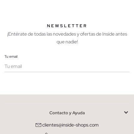
NEWSLETTER
¡Entérate de todas las novedades y ofertas de Inside antes
que nadie!
Tu email
Mujer
Hombre
Contacto y Ayuda
He leído y entiendo la
política de privacidad
y acepto recibir
comunicaciones comerciales personalizadas de Inside.
clientes@inside-shops.com