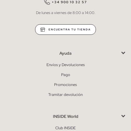
QUIERO SUSCRIBIRME
+34 900 10 32 57
De lunes a viernes de 8:00 a 14:00.
* Puedes cancelar la suscripción en cualquier momento.
ENCUENTRA TU TIENDA
Ayuda
Envíos y Devoluciones
Pago
Promociones
Tramitar devolución
INSIDE World
Club INSIDE