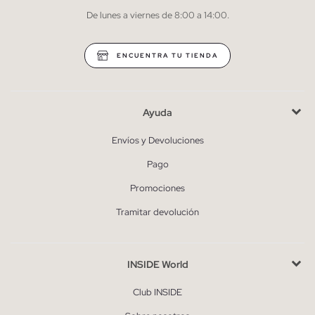
De lunes a viernes de 8:00 a 14:00.
* Puedes cancelar la suscripción en cualquier momento.
ENCUENTRA TU TIENDA
Ayuda
Envíos y Devoluciones
Pago
Promociones
Tramitar devolución
INSIDE World
Club INSIDE