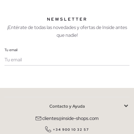
NEWSLETTER
¡Entérate de todas las novedades y ofertas de Inside antes
que nadie!
Tu email
Mujer
Hombre
Contacto y Ayuda
He leído y entiendo la
política de privacidad
y acepto recibir
comunicaciones comerciales personalizadas de Inside.
clientes@inside-shops.com
QUIERO SUSCRIBIRME
+34 900 10 32 57