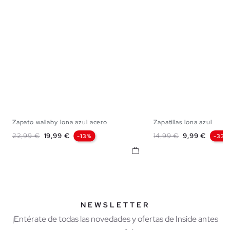
Zapato wallaby lona azul acero
Zapatillas lona azul
40
41
42
43
44
45
40
41
42
43
Precio base
Precio
Precio base
Precio
22,99 €
19,99 €
14,99 €
9,99 €
-13%
-33%
NEWSLETTER
¡Entérate de todas las novedades y ofertas de Inside antes