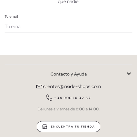
que nadie!
Tu email
Mujer
Hombre
Contacto y Ayuda
He leído y entiendo la
política de privacidad
y acepto recibir
comunicaciones comerciales personalizadas de Inside.
clientes@inside-shops.com
QUIERO SUSCRIBIRME
+34 900 10 32 57
De lunes a viernes de 8:00 a 14:00.
* Puedes cancelar la suscripción en cualquier momento.
ENCUENTRA TU TIENDA