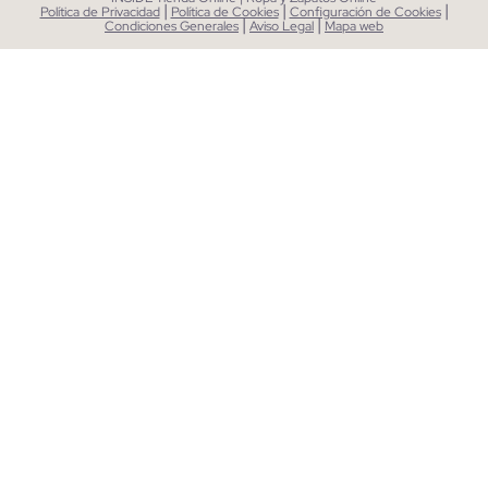
|
|
|
Política de Privacidad
Política de Cookies
Configuración de Cookies
|
|
Condiciones Generales
Aviso Legal
Mapa web