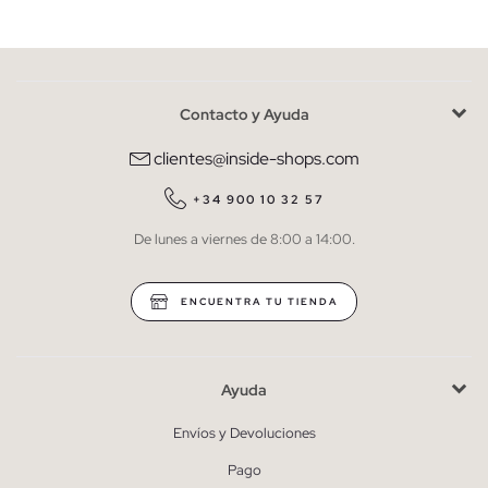
Contacto y Ayuda
He leído y entiendo la
política de privacidad
y acepto recibir
comunicaciones comerciales personalizadas de Inside.
clientes@inside-shops.com
QUIERO SUSCRIBIRME
+34 900 10 32 57
De lunes a viernes de 8:00 a 14:00.
* Puedes cancelar la suscripción en cualquier momento.
ENCUENTRA TU TIENDA
Ayuda
Envíos y Devoluciones
Pago