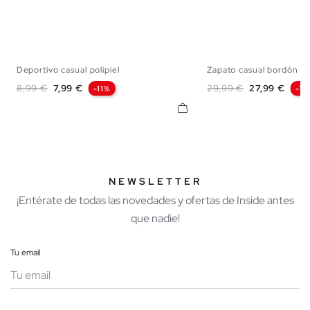
Deportivo casual polipiel
Zapato casual bordón
39
40
41
42
43
44
45
40
41
42
43
Precio base
Precio
Precio base
Precio
8,99 €
7,99 €
29,99 €
27,99 €
-11%
-7
NEWSLETTER
¡Entérate de todas las novedades y ofertas de Inside antes
que nadie!
Tu email
Mujer
Hombre