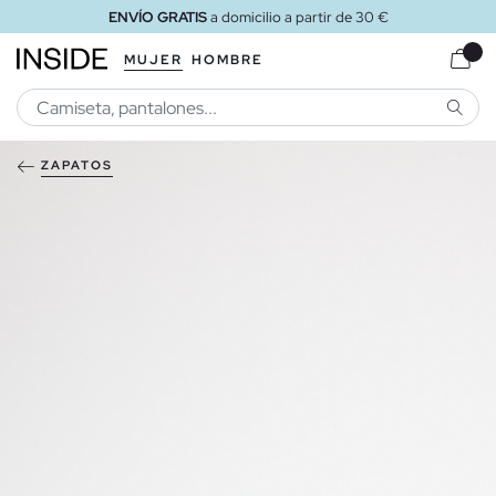
ENVÍO GRATIS
a domicilio a partir de 30 €
MUJER
HOMBRE
BUSCA
ZAPATOS