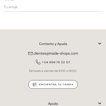
Mujer
Hombre
Contacto y Ayuda
He leído y entiendo la
política de privacidad
y acepto recibir
comunicaciones comerciales personalizadas de Inside.
clientes@inside-shops.com
QUIERO SUSCRIBIRME
+34 900 10 32 57
De lunes a viernes de 8:00 a 14:00.
* Puedes cancelar la suscripción en cualquier momento.
ENCUENTRA TU TIENDA
Ayuda