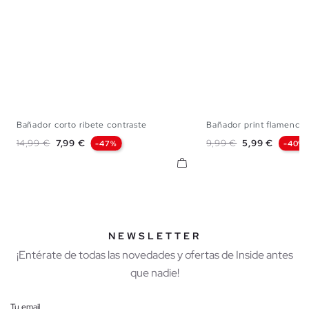
Bañador corto ribete contraste
Bañador print flamenco
S
M
L
XL
XXL
S
M
L
Precio base
Precio
Precio base
Precio
14,99 €
7,99 €
9,99 €
5,99 €
-47%
-40%
NEWSLETTER
¡Entérate de todas las novedades y ofertas de Inside antes
que nadie!
Tu email