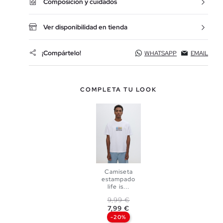
Composición y cuidados
Ver disponibilidad en tienda
¡Compártelo!
WHATSAPP
EMAIL
COMPLETA TU LOOK
Camiseta
estampado
life is...
Precio base
Precio
9,99 €
AÑADIR A
7,99 €
-20%