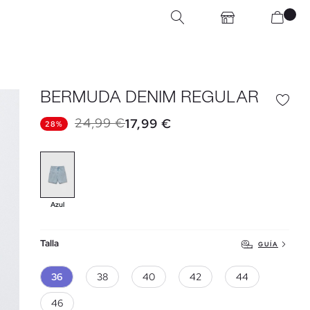
BERMUDA DENIM REGULAR
24,99 €
17,99 €
28%
Azul
Talla
GUÍA
36
38
40
42
44
46