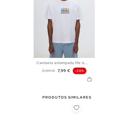
Camiseta estampada life is...
S
M
L
XL
XXL
Preço normal
Preço
9,99 €
7,99 €
-20%
PRODUTOS SIMILARES