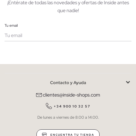
¡Entérate de todas las novedades y ofertas de Inside antes
que nadie!
Tu email
Mujer
Hombre
Contacto y Ayuda
He leído y entiendo la
política de privacidad
y acepto recibir
comunicaciones comerciales personalizadas de Inside.
clientes@inside-shops.com
QUIERO SUSCRIBIRME
+34 900 10 32 57
De lunes a viernes de 8:00 a 14:00.
* Puedes cancelar la suscripción en cualquier momento.
ENCUENTRA TU TIENDA