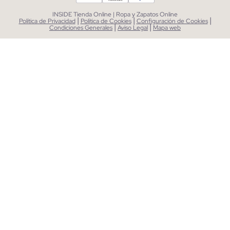
INSIDE Tienda Online | Ropa y Zapatos Online
|
|
|
Política de Privacidad
Política de Cookies
Configuración de Cookies
|
|
Condiciones Generales
Aviso Legal
Mapa web