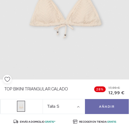
17,99 €
TOP BIKINI TRIANGULAR CALADO
28%
12,99 €
Talla
S
AÑADIR
ENVÍO A DOMICILIO
GRATIS*
RECOGER EN TIENDA
GRATIS