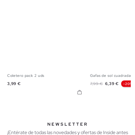
Coletero pack 2 uds
Gafas de sol cuadradas
U
U
Precio
Precio base
Precio
3,99 €
7,99 €
6,39 €
-20%
NEWSLETTER
¡Entérate de todas las novedades y ofertas de Inside antes