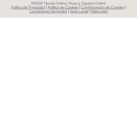
INSIDE Tienda Online | Ropa y Zapatos Online
|
|
|
Política de Privacidad
Política de Cookies
Configuración de Cookies
|
|
Condiciones Generales
Aviso Legal
Mapa web