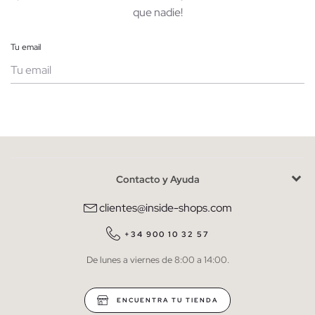
que nadie!
Tu email
Mujer
Hombre
Contacto y Ayuda
He leído y entiendo la
política de privacidad
y acepto recibir
comunicaciones comerciales personalizadas de Inside.
clientes@inside-shops.com
QUIERO SUSCRIBIRME
+34 900 10 32 57
De lunes a viernes de 8:00 a 14:00.
* Puedes cancelar la suscripción en cualquier momento.
ENCUENTRA TU TIENDA