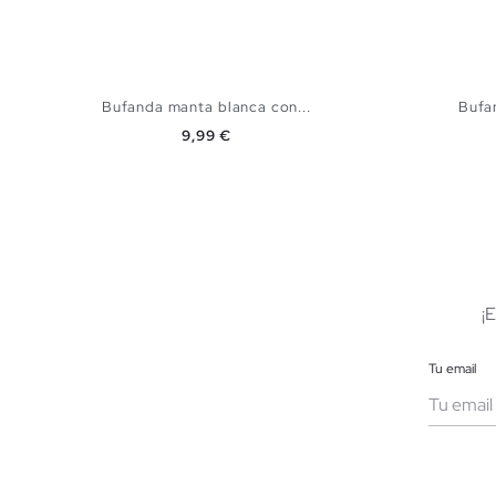
Bufanda manta blanca con...
Bufa
Precio
9,99 €
AÑADIR A MI CESTA
U
¡
Tu email
Muje