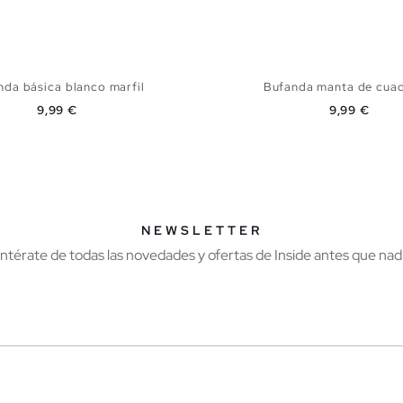
nda básica blanco marfil
Bufanda manta de cuad
Precio
Precio
9,99 €
9,99 €
AÑADIR A MI CESTA
AÑADIR A MI CES
U
U
NEWSLETTER
Entérate de todas las novedades y ofertas de Inside antes que nadi
r
Hombre