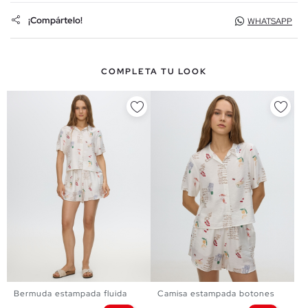
¡Compártelo!
WHATSAPP
COMPLETA TU LOOK
Bermuda estampada fluida
Camisa estampada botones
XS
S
M
L
XL
XS
S
M
L