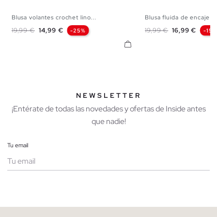
Blusa volantes crochet lino...
Blusa fluida de encaje
XS
S
M
L
XS
S
M
Precio base
Precio
Precio base
Precio
19,99 €
14,99 €
19,99 €
16,99 €
-25%
-15
NEWSLETTER
¡Entérate de todas las novedades y ofertas de Inside antes
que nadie!
Tu email
Mujer
Hombre