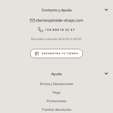
Contacto y Ayuda
He leído y entiendo la
política de privacidad
y acepto recibir
comunicaciones comerciales personalizadas de Inside.
clientes@inside-shops.com
QUIERO SUSCRIBIRME
+34 900 10 32 57
De lunes a viernes de 8:00 a 14:00.
* Puedes cancelar la suscripción en cualquier momento.
ENCUENTRA TU TIENDA
Ayuda
Envíos y Devoluciones
Pago
Promociones
Tramitar devolución