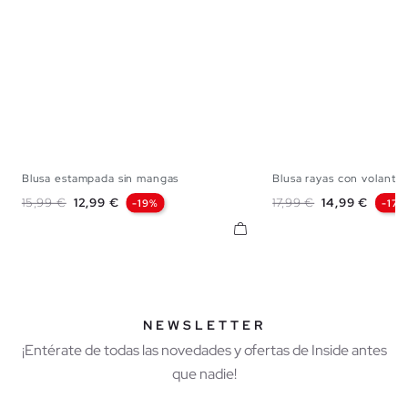
Blusa estampada sin mangas
Blusa rayas con volante
XS
S
M
L
XS
S
M
Precio base
Precio
Precio base
Precio
15,99 €
12,99 €
17,99 €
14,99 €
-19%
-17%
NEWSLETTER
¡Entérate de todas las novedades y ofertas de Inside antes
que nadie!