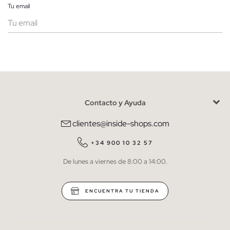
Tu email
Mujer
Hombre
Contacto y Ayuda
He leído y entiendo la
política de privacidad
y acepto recibir
comunicaciones comerciales personalizadas de Inside.
clientes@inside-shops.com
QUIERO SUSCRIBIRME
+34 900 10 32 57
De lunes a viernes de 8:00 a 14:00.
* Puedes cancelar la suscripción en cualquier momento.
ENCUENTRA TU TIENDA