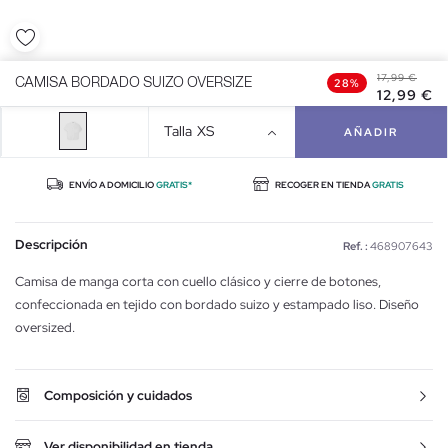
17,99 €
CAMISA BORDADO SUIZO OVERSIZE
28%
17,99 €
12,99 €
CAMISA BORDADO SUIZO OVERSIZE
28%
12,99 €
Talla
XS
AÑADIR
ENVÍO A DOMICILIO
GRATIS*
RECOGER EN TIENDA
GRATIS
Descripción
Ref. :
468907643
Camisa de manga corta con cuello clásico y cierre de botones,
confeccionada en tejido con bordado suizo y estampado liso. Diseño
oversized.
Composición y cuidados
Ver disponibilidad en tienda