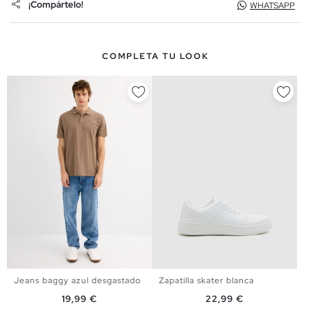
¡Compártelo!
WHATSAPP
COMPLETA TU LOOK
Jeans baggy azul desgastado
Zapatilla skater blanca
38
40
42
44
40
41
42
43
44
45
Precio
Precio
19,99 €
22,99 €