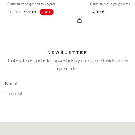
Camisa manga corta rayas
Camisa tie dye geométr
S
M
L
XL
XS
S
M
Precio base
Precio
Precio
19,99 €
9,99 €
16,99 €
-50%
NEWSLETTER
¡Entérate de todas las novedades y ofertas de Inside antes
que nadie!
Tu email
Mujer
Hombre