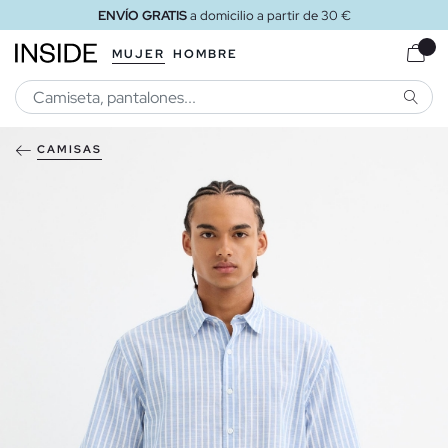
ENVÍO GRATIS
a domicilio a partir de 30 €
MUJER
HOMBRE
BUSCA
CAMISAS