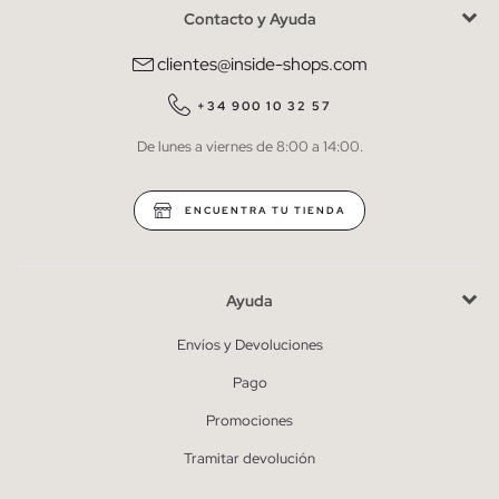
Contacto y Ayuda
He leído y entiendo la
política de privacidad
y acepto recibir
comunicaciones comerciales personalizadas de Inside.
clientes@inside-shops.com
QUIERO SUSCRIBIRME
+34 900 10 32 57
De lunes a viernes de 8:00 a 14:00.
* Puedes cancelar la suscripción en cualquier momento.
ENCUENTRA TU TIENDA
Ayuda
Envíos y Devoluciones
Pago
Promociones
Tramitar devolución