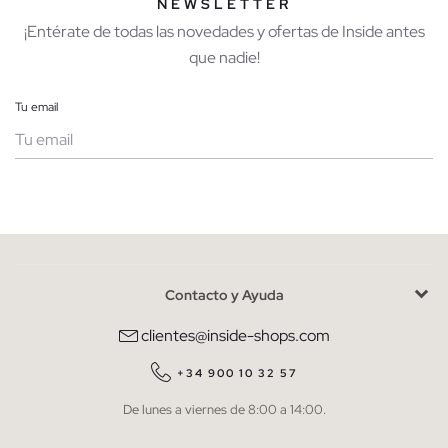
NEWSLETTER
¡Entérate de todas las novedades y ofertas de Inside antes
que nadie!
Tu email
Mujer
Hombre
Contacto y Ayuda
He leído y entiendo la
política de privacidad
y acepto recibir
comunicaciones comerciales personalizadas de Inside.
clientes@inside-shops.com
QUIERO SUSCRIBIRME
+34 900 10 32 57
De lunes a viernes de 8:00 a 14:00.
* Puedes cancelar la suscripción en cualquier momento.