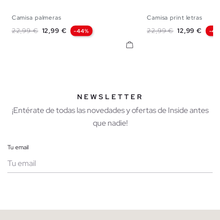
Camisa palmeras
Camisa print letras
XS
S
M
L
XL
XXL
S
M
L
Precio base
Precio
Precio base
Precio
22,99 €
12,99 €
22,99 €
12,99 €
-44%
-4
NEWSLETTER
¡Entérate de todas las novedades y ofertas de Inside antes
que nadie!
Tu email
Mujer
Hombre