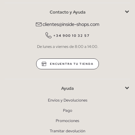
Contacto y Ayuda
He leído y entiendo la
política de privacidad
y acepto recibir
comunicaciones comerciales personalizadas de Inside.
clientes@inside-shops.com
QUIERO SUSCRIBIRME
+34 900 10 32 57
De lunes a viernes de 8:00 a 14:00.
* Puedes cancelar la suscripción en cualquier momento.
ENCUENTRA TU TIENDA
Ayuda
Envíos y Devoluciones
Pago
Promociones
Tramitar devolución