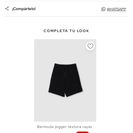
¡Compártelo!
WHATSAPP
COMPLETA TU LOOK
Bermuda jogger textura rayas
S
M
L
XL