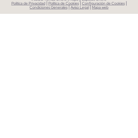
|
|
|
Política de Privacidad
Política de Cookies
Configuración de Cookies
|
|
Condiciones Generales
Aviso Legal
Mapa web