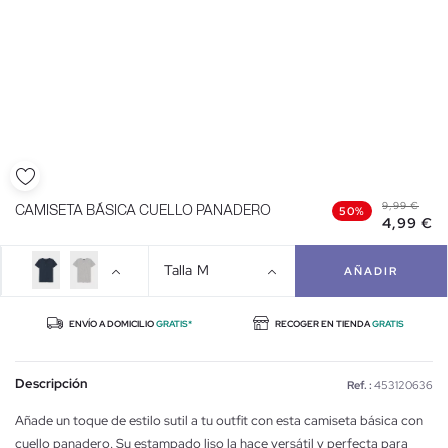
9,99 €
CAMISETA BÁSICA CUELLO PANADERO
50%
4,99 €
Talla
M
AÑADIR
ENVÍO A DOMICILIO
GRATIS*
RECOGER EN TIENDA
GRATIS
Descripción
Ref. :
453120636
Añade un toque de estilo sutil a tu outfit con esta camiseta básica con
cuello panadero. Su estampado liso la hace versátil y perfecta para