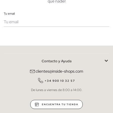
que nadie!
Tu email
Mujer
Hombre
Contacto y Ayuda
He leído y entiendo la
política de privacidad
y acepto recibir
comunicaciones comerciales personalizadas de Inside.
clientes@inside-shops.com
QUIERO SUSCRIBIRME
+34 900 10 32 57
De lunes a viernes de 8:00 a 14:00.
* Puedes cancelar la suscripción en cualquier momento.
ENCUENTRA TU TIENDA