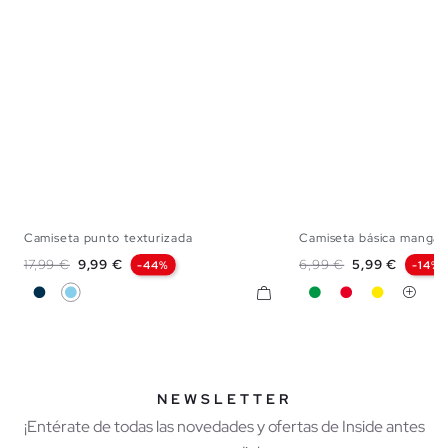
Camiseta punto texturizada
Camiseta básica manga 
XS
S
M
L
XL
XXL
XS
S
M
L
Precio base
Precio
Precio base
Precio
17,99 €
9,99 €
6,99 €
5,99 €
-44%
-14%
Azul Marino
Azul Celeste
Verde
Rojo
Amarillo
NEWSLETTER
¡Entérate de todas las novedades y ofertas de Inside antes