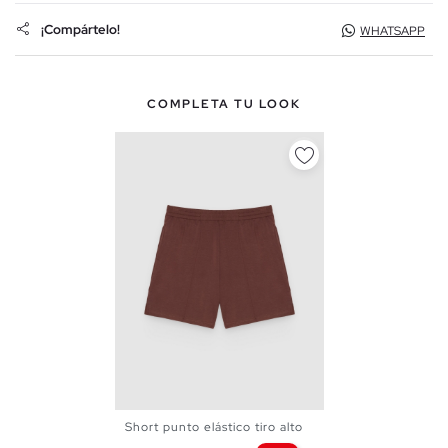
¡Compártelo!
WHATSAPP
COMPLETA TU LOOK
Short punto elástico tiro alto
XS
S
M
L
XL