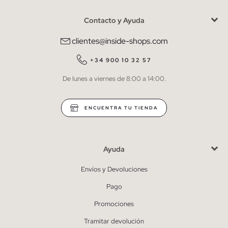
Contacto y Ayuda
He leído y entiendo la
política de privacidad
y acepto recibir
comunicaciones comerciales personalizadas de Inside.
clientes@inside-shops.com
QUIERO SUSCRIBIRME
+34 900 10 32 57
De lunes a viernes de 8:00 a 14:00.
* Puedes cancelar la suscripción en cualquier momento.
ENCUENTRA TU TIENDA
Ayuda
Envíos y Devoluciones
Pago
Promociones
Tramitar devolución