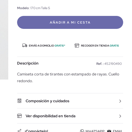
Modelo
: 170 cm Talla S
AÑADIR A MI CESTA
ENVÍO A DOMICILIO
GRATIS*
RECOGER EN TIENDA
GRATIS
Descripción
Ref. :
452190490
Camiseta corta de tirantes con estampado de rayas. Cuello
redondo.
Composición y cuidados
Ver disponibilidad en tienda
¡Compártelo!
WHATSAPP
EMAIL