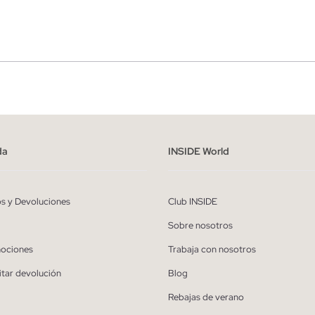
r
Hombre
ído y entiendo la
política de privacidad
y acepto recibir comunicaciones co
alizadas de Inside.
da
INSIDE World
QUIERO SUSCRIBIRME
os y Devoluciones
Club INSIDE
* Puedes cancelar la suscripción en cualquier momento.
Sobre nosotros
ociones
Trabaja con nosotros
itar devolución
Blog
Rebajas de verano