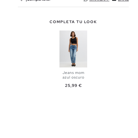
COMPLETA TU LOOK
Jeans mom
azul oscuro
Precio
25,99 €
AÑADIR A
MI CESTA
34
36
38
40
42
44