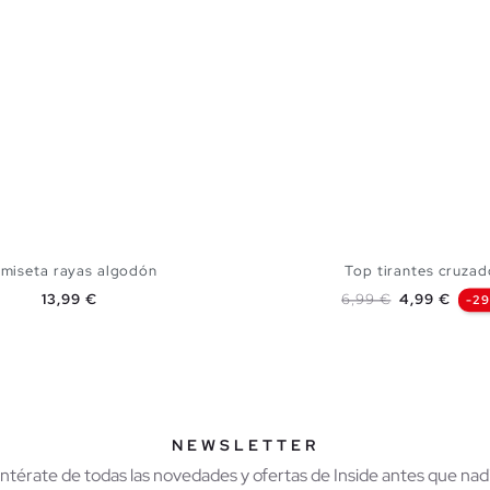
miseta rayas algodón
Top tirantes cruzad
Precio
Precio base
Precio
13,99 €
6,99 €
4,99 €
-2
AÑADIR A MI CESTA
AÑADIR A MI CES
S
M
L
XL
S
M
L
NEWSLETTER
Entérate de todas las novedades y ofertas de Inside antes que nadi