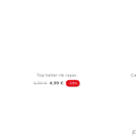
Top halter rib rayas
Ca
Precio base
Precio
6,99 €
4,99 €
-29%
AÑADIR A MI CESTA
S
M
L
¡