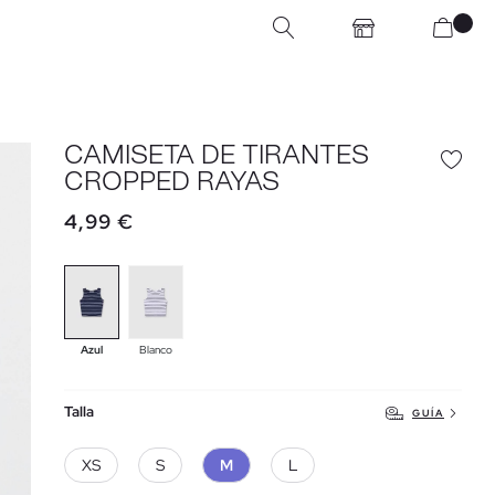
CAMISETA DE TIRANTES
CROPPED RAYAS
4,99 €
Azul
Blanco
Talla
GUÍA
XS
S
M
L