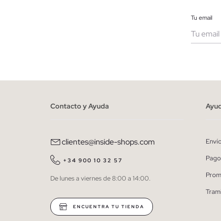
Tu email
Muje
He le
person
Contacto y Ayuda
Ayu
clientes@inside-shops.com
Enví
Pago
+34 900 10 32 57
Prom
De lunes a viernes de 8:00 a 14:00.
Tram
ENCUENTRA TU TIENDA