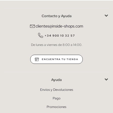
Contacto y Ayuda
He leído y entiendo la
política de privacidad
y acepto recibir
comunicaciones comerciales personalizadas de Inside.
clientes@inside-shops.com
QUIERO SUSCRIBIRME
+34 900 10 32 57
De lunes a viernes de 8:00 a 14:00.
* Puedes cancelar la suscripción en cualquier momento.
ENCUENTRA TU TIENDA
Ayuda
Envíos y Devoluciones
Pago
Promociones