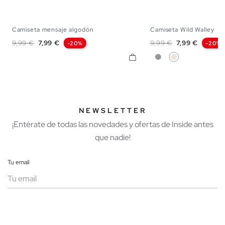
Camiseta mensaje algodón
Camiseta Wild Walley
S
M
L
XL
S
M
L
X
Precio base
Precio
Precio base
Precio
9,99 €
7,99 €
9,99 €
7,99 €
-20%
-20%
Gris
Crudo
NEWSLETTER
¡Entérate de todas las novedades y ofertas de Inside antes
que nadie!
Tu email
Mujer
Hombre