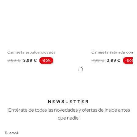
Camiseta espalda cruzada
Camiseta satinada con ti
S
M
L
XS
S
Precio base
Precio
Precio base
Precio
9,99 €
3,99 €
7,99 €
3,99 €
-60%
-50%
NEWSLETTER
¡Entérate de todas las novedades y ofertas de Inside antes
que nadie!
Tu email