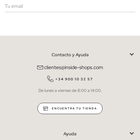
Mujer
Hombre
Contacto y Ayuda
He leído y entiendo la
política de privacidad
y acepto recibir
comunicaciones comerciales personalizadas de Inside.
clientes@inside-shops.com
QUIERO SUSCRIBIRME
+34 900 10 32 57
De lunes a viernes de 8:00 a 14:00.
* Puedes cancelar la suscripción en cualquier momento.
ENCUENTRA TU TIENDA
Ayuda