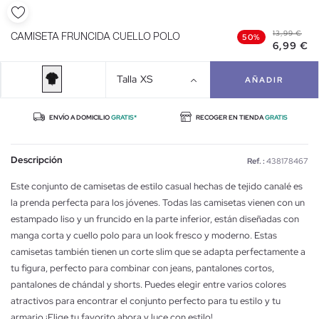
13,99 €
CAMISETA FRUNCIDA CUELLO POLO
50%
6,99 €
Talla
XS
AÑADIR
ENVÍO A DOMICILIO
GRATIS*
RECOGER EN TIENDA
GRATIS
Descripción
Ref. :
438178467
Este conjunto de camisetas de estilo casual hechas de tejido canalé es
la prenda perfecta para los jóvenes. Todas las camisetas vienen con un
estampado liso y un fruncido en la parte inferior, están diseñadas con
manga corta y cuello polo para un look fresco y moderno. Estas
camisetas también tienen un corte slim que se adapta perfectamente a
tu figura, perfecto para combinar con jeans, pantalones cortos,
pantalones de chándal y shorts. Puedes elegir entre varios colores
atractivos para encontrar el conjunto perfecto para tu estilo y tu
armario ¡Elige tu favorito ahora y luce con estilo!