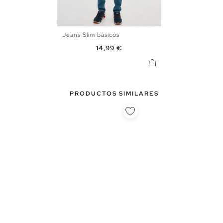
Jeans Slim básicos
38
40
42
44
46
Precio
14,99 €
PRODUCTOS SIMILARES