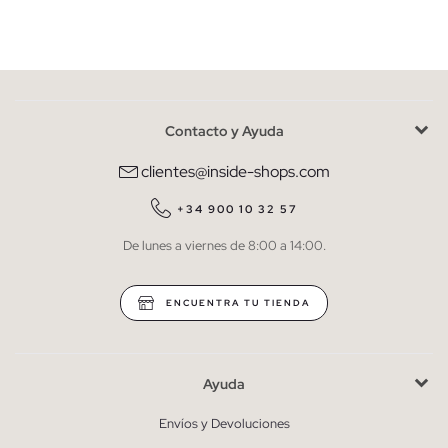
Mujer
Hombre
Contacto y Ayuda
He leído y entiendo la
política de privacidad
y acepto recibir
comunicaciones comerciales personalizadas de Inside.
clientes@inside-shops.com
QUIERO SUSCRIBIRME
+34 900 10 32 57
De lunes a viernes de 8:00 a 14:00.
* Puedes cancelar la suscripción en cualquier momento.
ENCUENTRA TU TIENDA
Ayuda
Envíos y Devoluciones