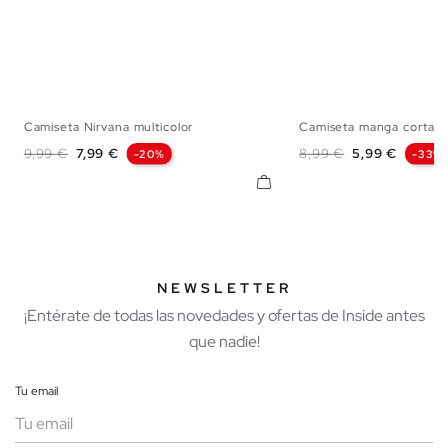
Camiseta Nirvana multicolor
Camiseta manga corta te
XS
S
M
L
XL
XXL
XS
S
M
L
Precio base
Precio
Precio base
Precio
9,99 €
7,99 €
8,99 €
5,99 €
-20%
-33%
NEWSLETTER
¡Entérate de todas las novedades y ofertas de Inside antes
que nadie!
Tu email