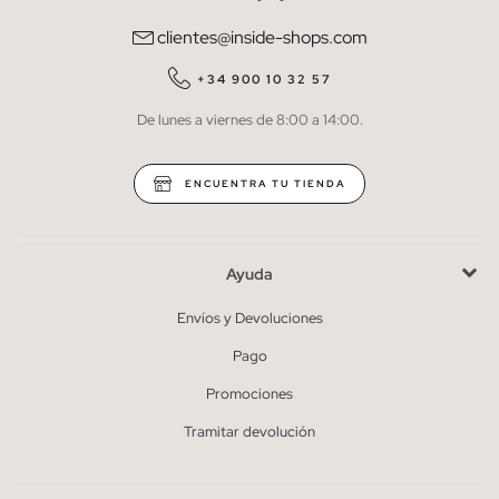
comunicaciones comerciales personalizadas de Inside.
clientes@inside-shops.com
QUIERO SUSCRIBIRME
+34 900 10 32 57
De lunes a viernes de 8:00 a 14:00.
* Puedes cancelar la suscripción en cualquier momento.
ENCUENTRA TU TIENDA
Ayuda
Envíos y Devoluciones
Pago
Promociones
Tramitar devolución