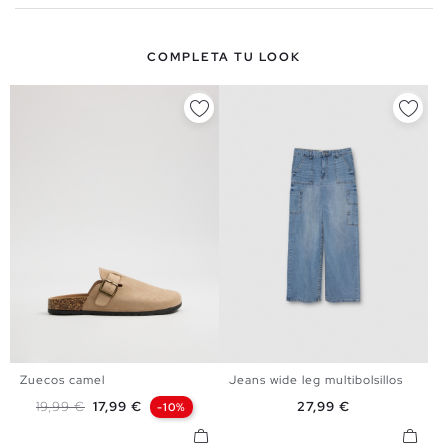
COMPLETA TU LOOK
Zuecos camel
Jeans wide leg multibolsillos
36
37
38
39
40
41
34
36
38
40
Precio base
Precio
Precio
19,99 €
17,99 €
27,99 €
-10%