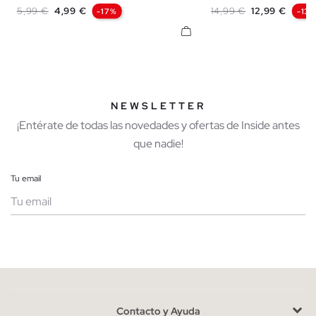
Precio base
Precio
Precio base
Precio
5,99 €
4,99 €
14,99 €
12,99 €
-17%
-13
NEWSLETTER
¡Entérate de todas las novedades y ofertas de Inside antes
que nadie!
Tu email
Mujer
Hombre
Contacto y Ayuda
He leído y entiendo la
política de privacidad
y acepto recibir