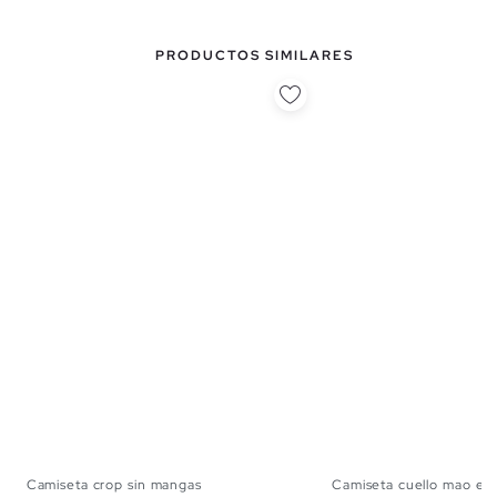
PRODUCTOS SIMILARES
Camiseta crop sin mangas
Camiseta cuello mao en
XS
S
M
L
XS
S
M