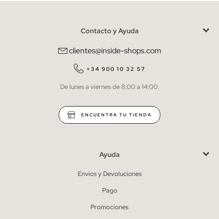
Contacto y Ayuda
He leído y entiendo la
política de privacidad
y acepto recibir
comunicaciones comerciales personalizadas de Inside.
clientes@inside-shops.com
QUIERO SUSCRIBIRME
+34 900 10 32 57
De lunes a viernes de 8:00 a 14:00.
* Puedes cancelar la suscripción en cualquier momento.
ENCUENTRA TU TIENDA
Ayuda
Envíos y Devoluciones
Pago
Promociones