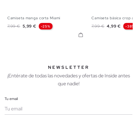
Camiseta manga corta Miami
Camiseta básica crop aj
XS
S
M
L
XL
XS
S
M
Precio base
Precio
Precio base
Precio
7,99 €
5,99 €
7,99 €
4,99 €
-25%
-38%
NEWSLETTER
¡Entérate de todas las novedades y ofertas de Inside antes
que nadie!
Tu email
Mujer
Hombre