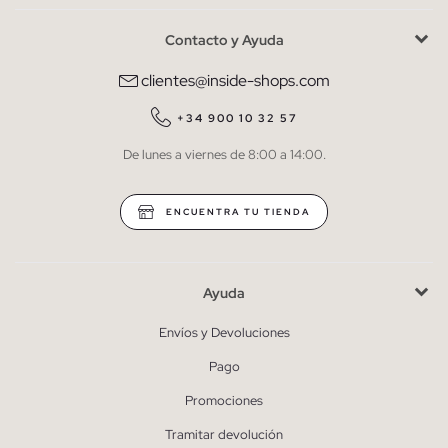
Contacto y Ayuda
He leído y entiendo la
política de privacidad
y acepto recibir
comunicaciones comerciales personalizadas de Inside.
clientes@inside-shops.com
QUIERO SUSCRIBIRME
+34 900 10 32 57
De lunes a viernes de 8:00 a 14:00.
* Puedes cancelar la suscripción en cualquier momento.
ENCUENTRA TU TIENDA
Ayuda
Envíos y Devoluciones
Pago
Promociones
Tramitar devolución