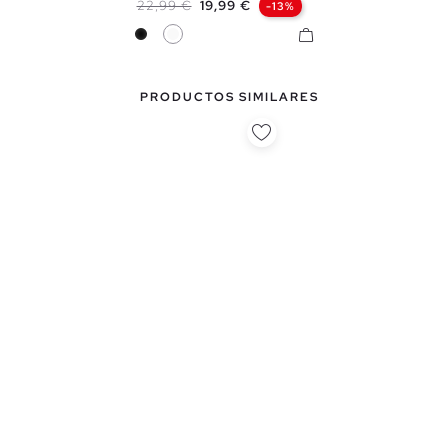
Precio base
Precio
22,99 €
19,99 €
-13%
Negro
Blanco
PRODUCTOS SIMILARES