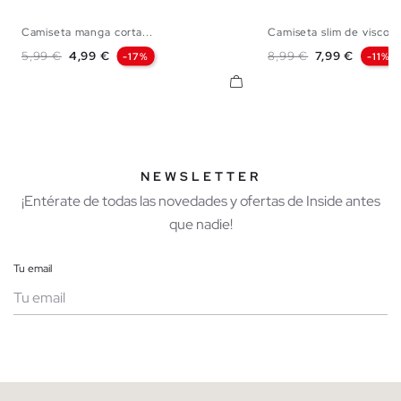
Camiseta manga corta...
Camiseta slim de viscos
XS
S
M
L
XS
S
M
Precio base
Precio
Precio base
Precio
5,99 €
4,99 €
8,99 €
7,99 €
-17%
-11%
NEWSLETTER
¡Entérate de todas las novedades y ofertas de Inside antes
que nadie!
Tu email
Mujer
Hombre