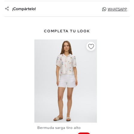
¡Compártelo!
WHATSAPP
COMPLETA TU LOOK
Bermuda sarga tiro alto
36
38
40
42
44