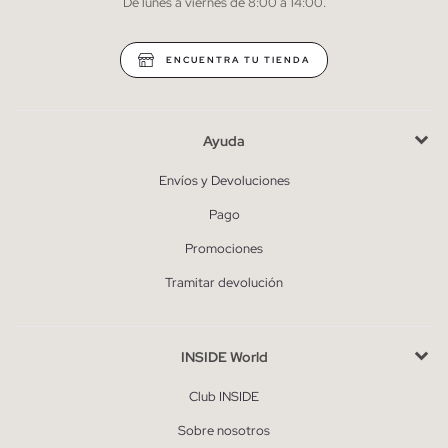
De lunes a viernes de 8:00 a 14:00.
* Puedes cancelar la suscripción en cualquier momento.
ENCUENTRA TU TIENDA
Ayuda
Envíos y Devoluciones
Pago
Promociones
Tramitar devolución
INSIDE World
Club INSIDE
Sobre nosotros