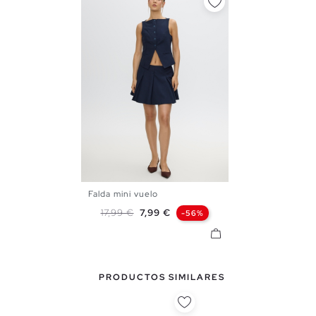
Falda mini vuelo
S
M
L
Precio base
Precio
17,99 €
7,99 €
-56%
PRODUCTOS SIMILARES