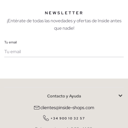
NEWSLETTER
¡Entérate de todas las novedades y ofertas de Inside antes
que nadie!
Tu email
Mujer
Hombre
Contacto y Ayuda
He leído y entiendo la
política de privacidad
y acepto recibir
comunicaciones comerciales personalizadas de Inside.
clientes@inside-shops.com
QUIERO SUSCRIBIRME
+34 900 10 32 57