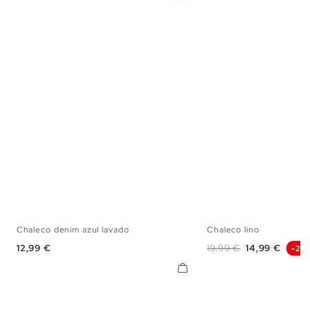
Chaleco denim azul lavado
Chaleco lino
S
M
L
XL
XS
S
M
Precio
Precio base
Precio
12,99 €
19,99 €
14,99 €
-25