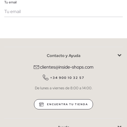
Tu email
Mujer
Hombre
Contacto y Ayuda
He leído y entiendo la
política de privacidad
y acepto recibir
comunicaciones comerciales personalizadas de Inside.
clientes@inside-shops.com
QUIERO SUSCRIBIRME
+34 900 10 32 57
De lunes a viernes de 8:00 a 14:00.
* Puedes cancelar la suscripción en cualquier momento.
ENCUENTRA TU TIENDA