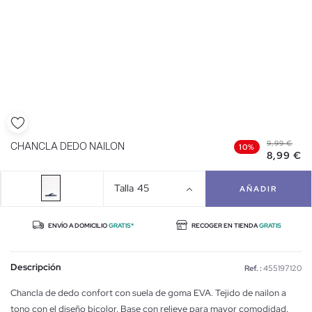
9,99 €
CHANCLA DEDO NAILON
10%
8,99 €
Talla
45
AÑADIR
ENVÍO A DOMICILIO
GRATIS*
RECOGER EN TIENDA
GRATIS
Descripción
Ref. :
455197120
Chancla de dedo confort con suela de goma EVA. Tejido de nailon a
tono con el diseño bicolor. Base con relieve para mayor comodidad.