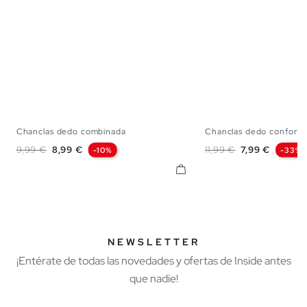
Chanclas dedo combinada
Chanclas dedo confort a
40
41
42
43
44
45
40
41
42
43
Precio base
Precio
Precio base
Precio
9,99 €
8,99 €
11,99 €
7,99 €
-10%
-33%
NEWSLETTER
¡Entérate de todas las novedades y ofertas de Inside antes
que nadie!