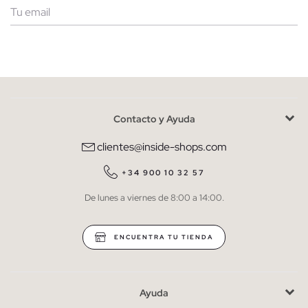
Mujer
Hombre
Contacto y Ayuda
He leído y entiendo la
política de privacidad
y acepto recibir
comunicaciones comerciales personalizadas de Inside.
clientes@inside-shops.com
QUIERO SUSCRIBIRME
+34 900 10 32 57
De lunes a viernes de 8:00 a 14:00.
* Puedes cancelar la suscripción en cualquier momento.
ENCUENTRA TU TIENDA
Ayuda