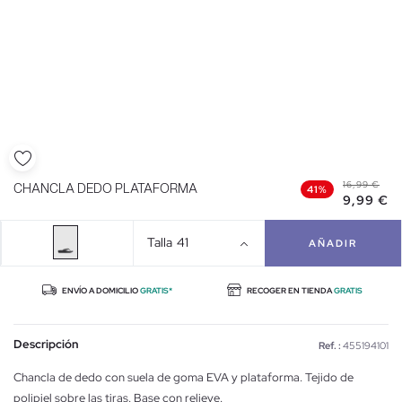
16,99 €
CHANCLA DEDO PLATAFORMA
41%
9,99 €
Talla
41
AÑADIR
ENVÍO A DOMICILIO
GRATIS*
RECOGER EN TIENDA
GRATIS
Descripción
Ref. :
455194101
Chancla de dedo con suela de goma EVA y plataforma. Tejido de
polipiel sobre las tiras. Base con relieve.