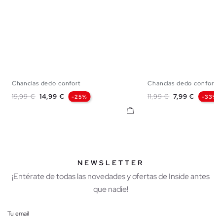
Chanclas dedo confort
Chanclas dedo confort a
40
41
42
43
44
45
40
41
42
43
Precio base
Precio
Precio base
Precio
19,99 €
14,99 €
11,99 €
7,99 €
-25%
-33%
NEWSLETTER
¡Entérate de todas las novedades y ofertas de Inside antes
que nadie!
Tu email