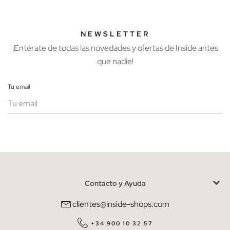
NEWSLETTER
¡Entérate de todas las novedades y ofertas de Inside antes
que nadie!
Tu email
Mujer
Hombre
Contacto y Ayuda
He leído y entiendo la
política de privacidad
y acepto recibir
comunicaciones comerciales personalizadas de Inside.
clientes@inside-shops.com
QUIERO SUSCRIBIRME
+34 900 10 32 57