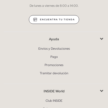
De lunes a viernes de 8:00 a 14:00.
* Puedes cancelar la suscripción en cualquier momento.
ENCUENTRA TU TIENDA
Ayuda
Envíos y Devoluciones
Pago
Promociones
Tramitar devolución
INSIDE World
Club INSIDE