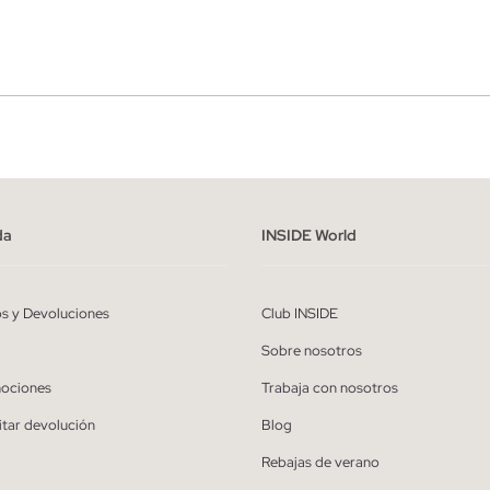
r
Hombre
ído y entiendo la
política de privacidad
y acepto recibir comunicaciones co
alizadas de Inside.
da
INSIDE World
QUIERO SUSCRIBIRME
os y Devoluciones
Club INSIDE
* Puedes cancelar la suscripción en cualquier momento.
Sobre nosotros
ociones
Trabaja con nosotros
itar devolución
Blog
Rebajas de verano