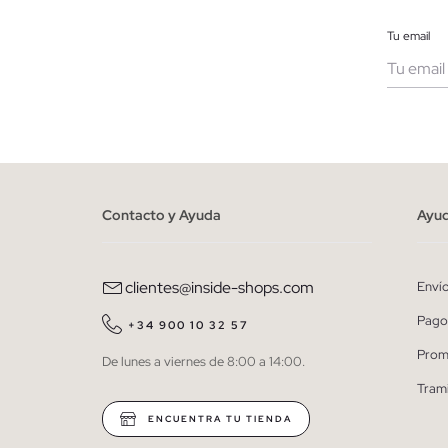
Tu email
Muje
He le
person
Contacto y Ayuda
Ayu
clientes@inside-shops.com
Enví
Pago
+34 900 10 32 57
Prom
De lunes a viernes de 8:00 a 14:00.
Tram
ENCUENTRA TU TIENDA