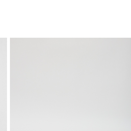
ENVÍO GRATIS
a domicilio a partir de 30 €