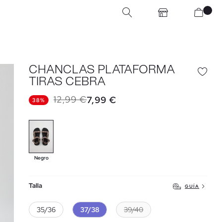
CHANCLAS PLATAFORMA
TIRAS CEBRA
12,99 €
7,99 €
38%
Negro
Talla
GUÍA
35/36
37/38
39/40