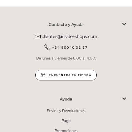
Contacto y Ayuda
He leído y entiendo la
política de privacidad
y acepto recibir
comunicaciones comerciales personalizadas de Inside.
clientes@inside-shops.com
QUIERO SUSCRIBIRME
+34 900 10 32 57
De lunes a viernes de 8:00 a 14:00.
* Puedes cancelar la suscripción en cualquier momento.
ENCUENTRA TU TIENDA
Ayuda
Envíos y Devoluciones
Pago
Promociones