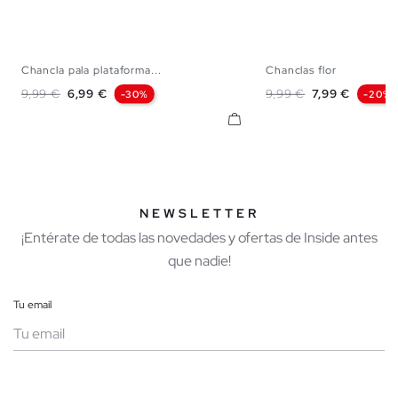
Chancla pala plataforma...
Chanclas flor
36
37
38
39
40
36
37
38
3
Precio base
Precio
Precio base
Precio
9,99 €
6,99 €
9,99 €
7,99 €
-30%
-20%
NEWSLETTER
¡Entérate de todas las novedades y ofertas de Inside antes
que nadie!
Tu email
Mujer
Hombre