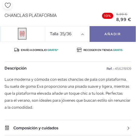
9,99 €
CHANCLAS PLATAFORMA
10%
8,99 €
Talla
35/36
AÑADIR
ENVÍO A DOMICILIO
GRATIS*
RECOGER EN TIENDA
GRATIS
Descripción
Ref. :
456219109
Luce moderna y cómoda con estas chanclas de pala con plataforma.
Su suela de goma Eva proporciona una pisada suave y ligera, mientras
que la plataforma elevada añade un toque chic a tu look. Perfectas
para el verano, son ideales para jóvenes que buscan estilo sin renunciar
a la comodidad.
Composición y cuidados