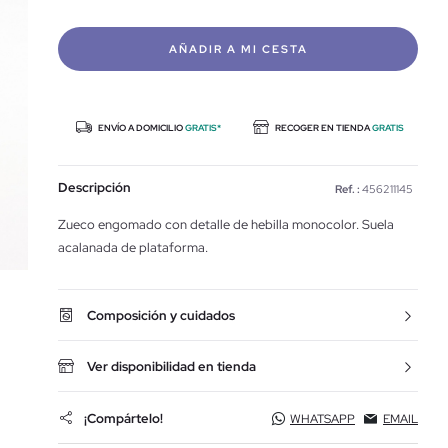
AÑADIR A MI CESTA
ENVÍO A DOMICILIO
GRATIS*
RECOGER EN TIENDA
GRATIS
Descripción
Ref. :
456211145
Zueco engomado con detalle de hebilla monocolor. Suela
acalanada de plataforma.
Composición y cuidados
Ver disponibilidad en tienda
¡Compártelo!
WHATSAPP
EMAIL