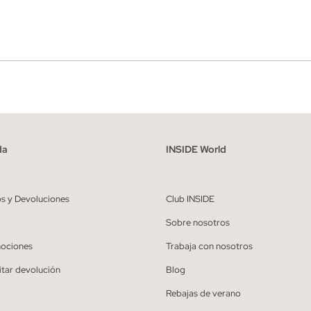
r
Hombre
ído y entiendo la
política de privacidad
y acepto recibir comunicaciones co
alizadas de Inside.
da
INSIDE World
QUIERO SUSCRIBIRME
os y Devoluciones
Club INSIDE
* Puedes cancelar la suscripción en cualquier momento.
Sobre nosotros
ociones
Trabaja con nosotros
itar devolución
Blog
Rebajas de verano