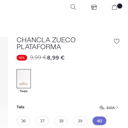
CHANCLA ZUECO
PLATAFORMA
9,99 €
8,99 €
10%
Taupe
Talla
GUÍA
36
37
38
39
40