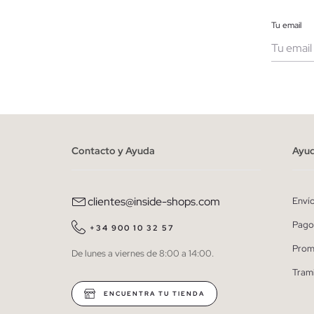
Tu email
Muje
He le
person
Contacto y Ayuda
Ayu
clientes@inside-shops.com
Enví
Pago
+34 900 10 32 57
Prom
De lunes a viernes de 8:00 a 14:00.
Tram
ENCUENTRA TU TIENDA