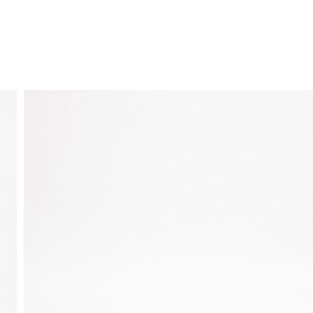
ENVÍO GRATIS
a domicilio a partir de 30 €