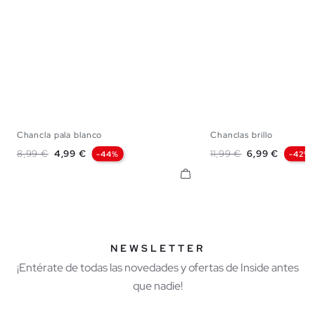
Chancla pala blanco
Chanclas brillo
S
M
L
36
37
38
3
Precio base
Precio
Precio base
Precio
8,99 €
4,99 €
11,99 €
6,99 €
-44%
-42%
NEWSLETTER
¡Entérate de todas las novedades y ofertas de Inside antes
que nadie!