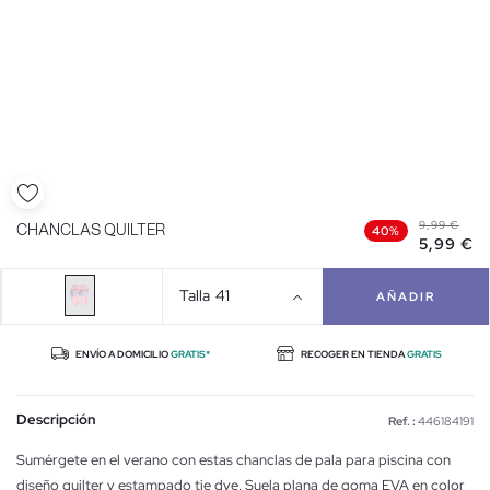
9,99 €
CHANCLAS QUILTER
40%
5,99 €
Talla
41
AÑADIR
ENVÍO A DOMICILIO
GRATIS*
RECOGER EN TIENDA
GRATIS
Descripción
Ref. :
446184191
Sumérgete en el verano con estas chanclas de pala para piscina con
diseño quilter y estampado tie dye. Suela plana de goma EVA en color