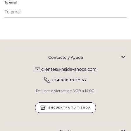
Tu email
Mujer
Hombre
Contacto y Ayuda
He leído y entiendo la
política de privacidad
y acepto recibir
comunicaciones comerciales personalizadas de Inside.
clientes@inside-shops.com
QUIERO SUSCRIBIRME
+34 900 10 32 57
De lunes a viernes de 8:00 a 14:00.
* Puedes cancelar la suscripción en cualquier momento.
ENCUENTRA TU TIENDA