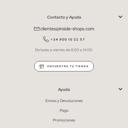
Contacto y Ayuda
He leído y entiendo la
política de privacidad
y acepto recibir
comunicaciones comerciales personalizadas de Inside.
clientes@inside-shops.com
QUIERO SUSCRIBIRME
+34 900 10 32 57
De lunes a viernes de 8:00 a 14:00.
* Puedes cancelar la suscripción en cualquier momento.
ENCUENTRA TU TIENDA
Ayuda
Envíos y Devoluciones
Pago
Promociones