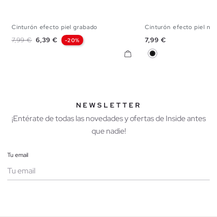
Cinturón efecto piel grabado
Cinturón efecto piel ne
S
M
L
S
M
Precio base
Precio
Precio
7,99 €
6,39 €
7,99 €
-20%
Negro
NEWSLETTER
¡Entérate de todas las novedades y ofertas de Inside antes
que nadie!
Tu email
Mujer
Hombre