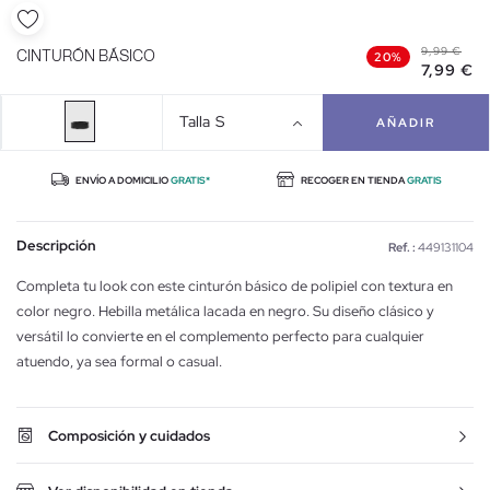
9,99 €
CINTURÓN BÁSICO
20%
7,99 €
Talla
S
AÑADIR
ENVÍO A DOMICILIO
GRATIS*
RECOGER EN TIENDA
GRATIS
Descripción
Ref. :
449131104
Completa tu look con este cinturón básico de polipiel con textura en
color negro. Hebilla metálica lacada en negro. Su diseño clásico y
versátil lo convierte en el complemento perfecto para cualquier
atuendo, ya sea formal o casual.
Composición y cuidados