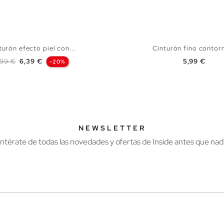
turón efecto piel con...
Cinturón fino contorn
recio base
Precio
Precio
,99 €
6,39 €
5,99 €
-20%
AÑADIR A MI CESTA
AÑADIR A MI CES
S
M
L
S
M
L
NEWSLETTER
Entérate de todas las novedades y ofertas de Inside antes que nadi
r
Hombre