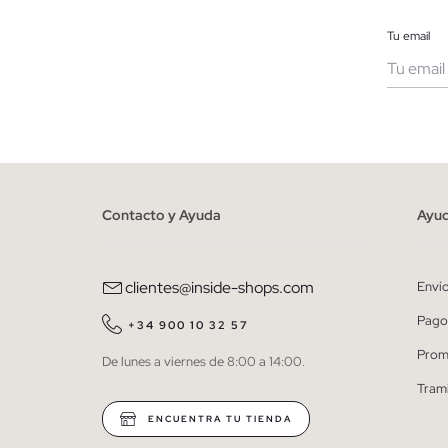
Tu email
Muje
He le
person
Contacto y Ayuda
Ayu
clientes@inside-shops.com
Enví
Pago
+34 900 10 32 57
Prom
De lunes a viernes de 8:00 a 14:00.
Tram
ENCUENTRA TU TIENDA