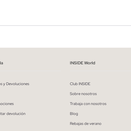
r
Hombre
ído y entiendo la
política de privacidad
y acepto recibir comunicaciones co
alizadas de Inside.
da
INSIDE World
QUIERO SUSCRIBIRME
os y Devoluciones
Club INSIDE
* Puedes cancelar la suscripción en cualquier momento.
Sobre nosotros
ociones
Trabaja con nosotros
itar devolución
Blog
Rebajas de verano