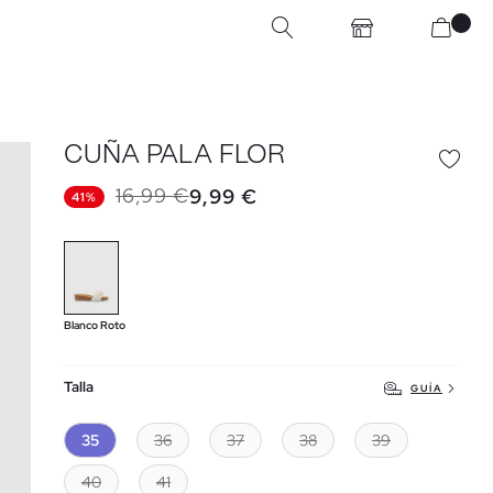
CUÑA PALA FLOR
16,99 €
9,99 €
41%
Blanco Roto
Talla
GUÍA
35
36
37
38
39
40
41