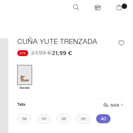
CUÑA YUTE TRENZADA
27,99 €
21,99 €
21%
Dorado
Talla
GUÍA
36
37
38
39
40