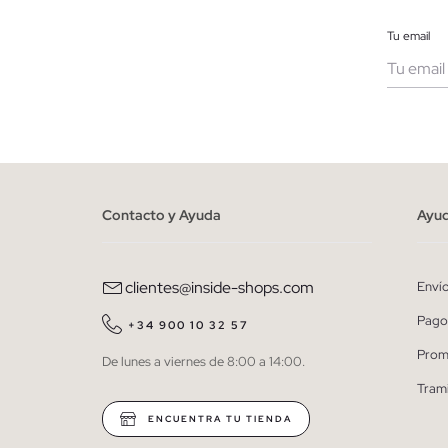
Tu email
Muje
He le
person
Contacto y Ayuda
Ayu
clientes@inside-shops.com
Enví
Pago
+34 900 10 32 57
Prom
De lunes a viernes de 8:00 a 14:00.
Tram
ENCUENTRA TU TIENDA