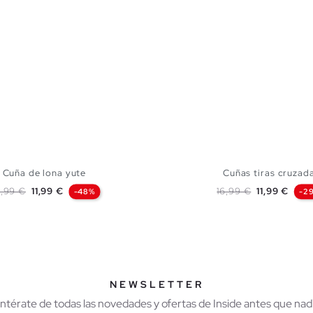
Cuña de lona yute
Cuñas tiras cruzad
ecio base
Precio
Precio base
Precio
,99 €
11,99 €
16,99 €
11,99 €
-48%
-2
AÑADIR A MI CESTA
AÑADIR A MI CES
37
38
39
40
36
37
38
39
NEWSLETTER
Entérate de todas las novedades y ofertas de Inside antes que nadi