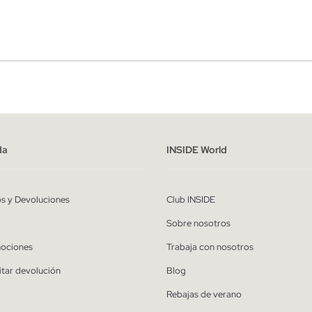
r
Hombre
ído y entiendo la
política de privacidad
y acepto recibir comunicaciones co
alizadas de Inside.
da
INSIDE World
QUIERO SUSCRIBIRME
os y Devoluciones
Club INSIDE
* Puedes cancelar la suscripción en cualquier momento.
Sobre nosotros
ociones
Trabaja con nosotros
itar devolución
Blog
Rebajas de verano