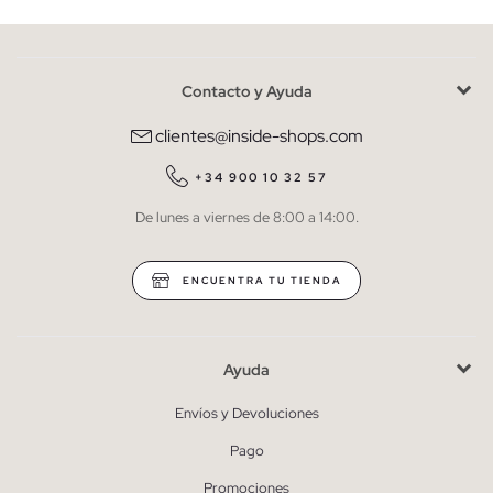
Contacto y Ayuda
He leído y entiendo la
política de privacidad
y acepto recibir
comunicaciones comerciales personalizadas de Inside.
clientes@inside-shops.com
QUIERO SUSCRIBIRME
+34 900 10 32 57
De lunes a viernes de 8:00 a 14:00.
* Puedes cancelar la suscripción en cualquier momento.
ENCUENTRA TU TIENDA
Ayuda
Envíos y Devoluciones
Pago
Promociones