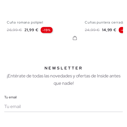
Cuña romana polipiel
Cuñas puntera cerrada 
35
36
37
38
39
40
41
36
37
38
Precio base
Precio
Precio base
Precio
26,99 €
21,99 €
24,99 €
14,99 €
-19%
-4
NEWSLETTER
¡Entérate de todas las novedades y ofertas de Inside antes
que nadie!
Tu email
Mujer
Hombre