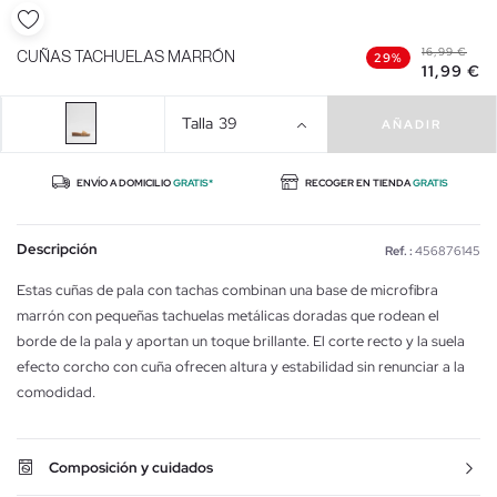
16,99 €
CUÑAS TACHUELAS MARRÓN
29%
11,99 €
Talla
39
AÑADIR
ENVÍO A DOMICILIO
GRATIS*
RECOGER EN TIENDA
GRATIS
Descripción
Ref. :
456876145
Estas cuñas de pala con tachas combinan una base de microfibra
marrón con pequeñas tachuelas metálicas doradas que rodean el
borde de la pala y aportan un toque brillante. El corte recto y la suela
efecto corcho con cuña ofrecen altura y estabilidad sin renunciar a la
comodidad.
Composición y cuidados