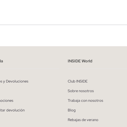
r
Hombre
ído y entiendo la
política de privacidad
y acepto recibir comunicaciones co
alizadas de Inside.
da
INSIDE World
QUIERO SUSCRIBIRME
os y Devoluciones
Club INSIDE
* Puedes cancelar la suscripción en cualquier momento.
Sobre nosotros
ociones
Trabaja con nosotros
itar devolución
Blog
Rebajas de verano