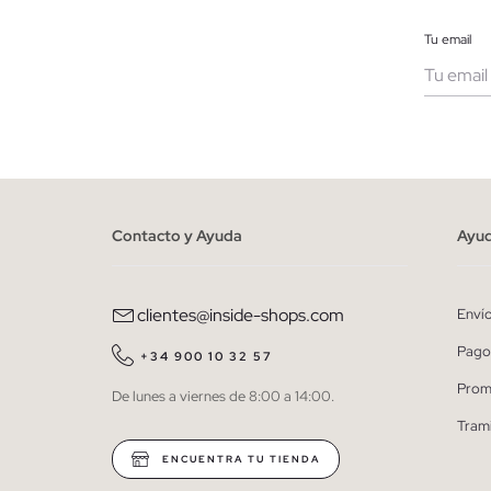
Tu email
Muje
He le
person
Contacto y Ayuda
Ayu
clientes@inside-shops.com
Enví
Pago
+34 900 10 32 57
Prom
De lunes a viernes de 8:00 a 14:00.
Tram
ENCUENTRA TU TIENDA