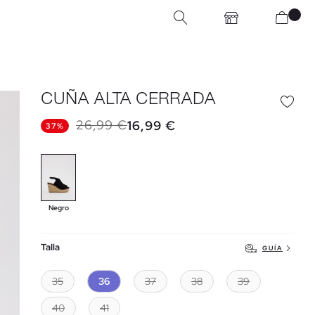
CUÑA ALTA CERRADA
26,99 €
16,99 €
37%
Negro
Talla
GUÍA
35
36
37
38
39
40
41