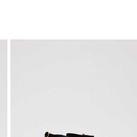
ENVÍO GRATIS
a domicilio a partir de 30 €