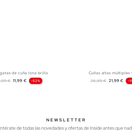
gatas de cuña lona brillo
Cuñas altas múltiples 
ecio base
Precio
Precio base
Precio
,99 €
11,99 €
26,99 €
21,99 €
-52%
-
AÑADIR A MI CESTA
AÑADIR A MI CES
37
38
39
40
41
35
36
37
38
NEWSLETTER
Entérate de todas las novedades y ofertas de Inside antes que nadi