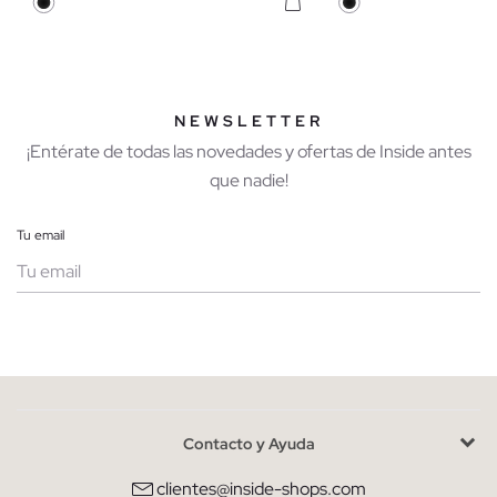
NEWSLETTER
¡Entérate de todas las novedades y ofertas de Inside antes
que nadie!
Tu email
Mujer
Hombre
Contacto y Ayuda
He leído y entiendo la
política de privacidad
y acepto recibir
comunicaciones comerciales personalizadas de Inside.
clientes@inside-shops.com