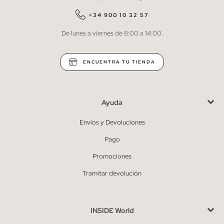
QUIERO SUSCRIBIRME
+34 900 10 32 57
De lunes a viernes de 8:00 a 14:00.
* Puedes cancelar la suscripción en cualquier momento.
ENCUENTRA TU TIENDA
Ayuda
Envíos y Devoluciones
Pago
Promociones
Tramitar devolución
INSIDE World