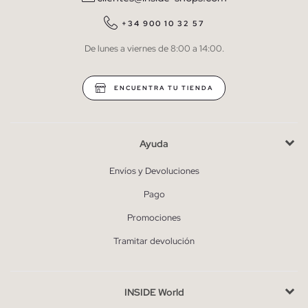
QUIERO SUSCRIBIRME
+34 900 10 32 57
De lunes a viernes de 8:00 a 14:00.
* Puedes cancelar la suscripción en cualquier momento.
ENCUENTRA TU TIENDA
Ayuda
Envíos y Devoluciones
Pago
Promociones
Tramitar devolución
INSIDE World