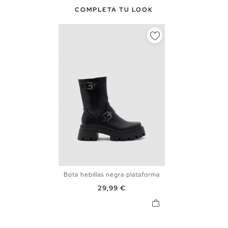
COMPLETA TU LOOK
Bota hebillas negra plataforma
36
37
38
39
40
Precio
29,99 €