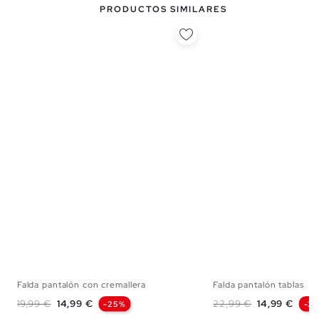
PRODUCTOS SIMILARES
Falda pantalón con cremallera
Falda pantalón tablas
34
36
38
40
42
S
M
Precio base
Precio
Precio base
Precio
19,99 €
14,99 €
22,99 €
14,99 €
-25%
-3