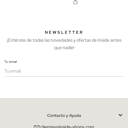
NEWSLETTER
¡Entérate de todas las novedades y ofertas de Inside antes
que nadie!
Tu email
Mujer
Hombre
Contacto y Ayuda
He leído y entiendo la
política de privacidad
y acepto recibir
comunicaciones comerciales personalizadas de Inside.
clientes@inside-shops.com