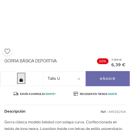
7,99 €
GORRA BÁSICA DEPORTIVA
20%
6,39 €
Talla
U
AÑADIR
ENVÍO A DOMICILIO
GRATIS*
RECOGER EN TIENDA
GRATIS
Descripción
Ref. :
449282104
Gorra clásica modelo béisbol con solapa curva. Confeccionada en
tejido de lona negra. Logotipo Inside con letras de estilo universitario