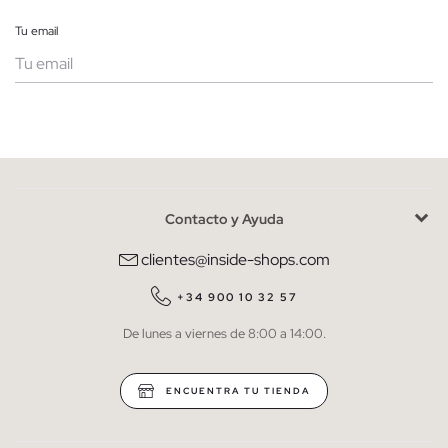
Tu email
Mujer
Hombre
Contacto y Ayuda
He leído y entiendo la
política de privacidad
y acepto recibir
comunicaciones comerciales personalizadas de Inside.
clientes@inside-shops.com
QUIERO SUSCRIBIRME
+34 900 10 32 57
De lunes a viernes de 8:00 a 14:00.
* Puedes cancelar la suscripción en cualquier momento.
ENCUENTRA TU TIENDA