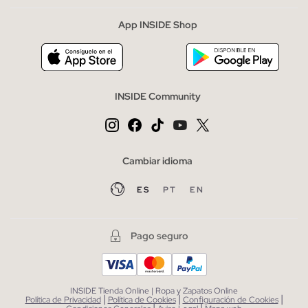
App INSIDE Shop
INSIDE Community
Cambiar idioma
ES
PT
EN
Pago seguro
INSIDE Tienda Online | Ropa y Zapatos Online
|
|
|
Política de Privacidad
Política de Cookies
Configuración de Cookies
|
|