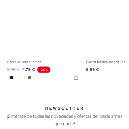
Gorra trucker Inside
Gorra básica negra Insi
U
U
Precio base
Precio
Precio
5,99 €
4,79 €
6,99 €
-20%
Negro
Blanco
Kaki
NEWSLETTER
¡Entérate de todas las novedades y ofertas de Inside antes
que nadie!