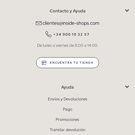
Contacto y Ayuda
He leído y entiendo la
política de privacidad
y acepto recibir
comunicaciones comerciales personalizadas de Inside.
clientes@inside-shops.com
QUIERO SUSCRIBIRME
+34 900 10 32 57
De lunes a viernes de 8:00 a 14:00.
* Puedes cancelar la suscripción en cualquier momento.
ENCUENTRA TU TIENDA
Ayuda
Envíos y Devoluciones
Pago
Promociones
Tramitar devolución