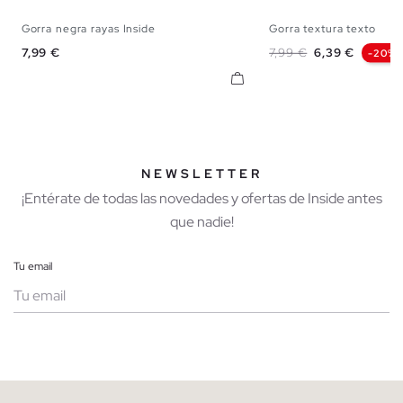
Gorra negra rayas Inside
Gorra textura texto
U
U
Precio
Precio base
Precio
7,99 €
7,99 €
6,39 €
-20%
NEWSLETTER
¡Entérate de todas las novedades y ofertas de Inside antes
que nadie!
Tu email
Mujer
Hombre