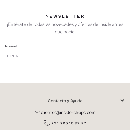
NEWSLETTER
¡Entérate de todas las novedades y ofertas de Inside antes
que nadie!
Tu email
Mujer
Hombre
Contacto y Ayuda
He leído y entiendo la
política de privacidad
y acepto recibir
comunicaciones comerciales personalizadas de Inside.
clientes@inside-shops.com
QUIERO SUSCRIBIRME
+34 900 10 32 57