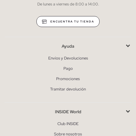
De lunes a viernes de 8:00 a 14:00.
* Puedes cancelar la suscripción en cualquier momento.
ENCUENTRA TU TIENDA
Ayuda
Envíos y Devoluciones
Pago
Promociones
Tramitar devolución
INSIDE World
Club INSIDE
Sobre nosotros